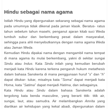
Hindu sebagai nama agama
Istilah Hindu yang dipergunakan sekarang sebagai nama agama
pada umumnya tidak dikenal pada jaman klasik. Beratus- ratus
tahun sebelum tahun masehi, penganut ajaran kitab suci Weda
tumbuh subur dan berkembang pesat dalam masyarakat,
sehingga para ahli menyebutkannya dengan nama agama
Weda
atau Jaman
Weda
.
Kemudian Hindu dipakai nama dengan mengambil nama tempat
di mana agama itu mulai berkembang, yakni di sekitar sungai
Sindu
atau
Indus
. Kata
Sindu
inilah yang kemudian berubah
menjadi kata
Hindu
karena terkena pengaruh hukum
metathesis
dalam bahasa Sanskerta di mana penggunaan huruf “
s
” dan “
h
”
dapat ditukar- tukar, misalnya kata “
Soma
” dapat menjadi kata
Homa
, kata “
Satima
” dapat menjadi
Hatima
, dan sebagainya.
Kata
Hindu
atau
Sindu
dalam bahasa Sanskerta adalah
tergolong kata benda masculine, yang berarti titik- titik air,
sungai, laut, atau samudra. Air melambangkan
Amrita
yang
diartikan air kehidupan yang kekal abadi, dipergunakan dalam