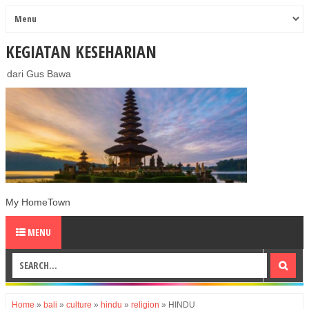
KEGIATAN KESEHARIAN
dari Gus Bawa
My HomeTown
MENU
Home
»
bali
»
culture
»
hindu
»
religion
»
HINDU