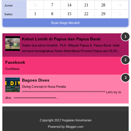
31
7
14
21
28
4
Jumat
1
8
15
22
29
5
Sabtu
Buda Wage Merakih
Kebut Listrik di Papua dan Papua Barat
Dalam dua tahun terakhir, PLN Wilayah Papua & Papua Barat telah
berhasil meningkatkan Rasio Elektrifikasi Provinsi Papua dari 45,93...
Facebook
GusBawa
Bagoes Dives
Diving Concept in Nusa Penida
^^^^^^^^^^^^^^^^^^^^^^^^^^^^^^^^^^^^^^^^^^^^^^^^^^^^^^^^^ Let’s try to
dive. ========================...
Copyr
i
ght 2017
Kegiatan Keseharian
Powered by
Blogger.com